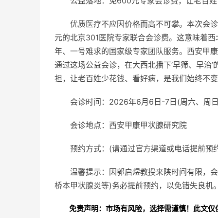
公益落地：免600元专家会诊费，让老百姓
优质医疗不应因价格而高不可攀。本次会诊
元的北京301医院专家联合会诊费。这意味着
年、一号难求的
国家级专家团队服务。西安甲康
通过这场公益会诊，在大西北播下‘早筛、早治
担，让老百姓少花钱、看好病，是我们始终不变
会诊时间：2026年6月6日-7日(周六、周日
会诊地点：西安甲康甲状腺研究院
预约方式：(请通过官方渠道或电话提前预
温馨提示：因郭启煜教授来陕时间有限，会
桥本甲状腺炎等)务必提前预约，以免错失良机
免责声明：市场有风险，选择需谨慎！此文仅