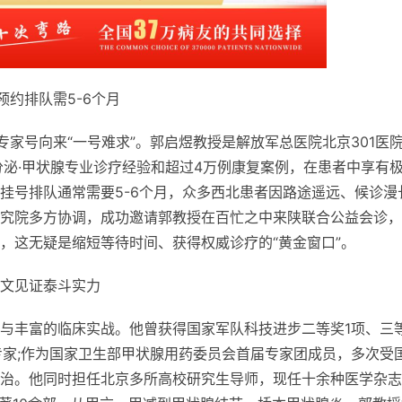
预约排队需5-6个月
专家号向来“一号难求”。郭启煜教授是解放军
总医院北京301医
分泌·甲状腺专业诊疗经验和超过4万例康复案例，在患者中享有
挂号排队通常需要5-6个月，众多西北患者因路途遥远、候诊漫
究院多方协调，成功邀请郭教授在百忙之中来陕联合公益会诊，
，这无疑是缩短等待时间、获得权威诊疗的“黄金窗口”。
文见证泰斗实力
与丰富的临床实战。他曾获得
国家军队科技进步二等奖1项、三
家;作为
国家卫生部甲状腺用药
委员会首届专家团成员，多次受
治。他同时担任北京多所高校研究生导师，现任十余种医学杂志