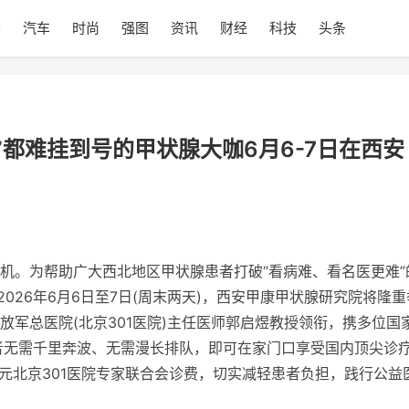
会
汽车
时尚
强图
资讯
财经
科技
头条
”都难挂到号的甲状腺大咖6月6-7日在西安
机。为帮助广大西北地区甲状腺患者打破“看病难、看名医更难”
026年6月6日至7日(周末两天)，西安甲康甲状腺研究院将隆重
放军
总医院(北京301医院)
主任医师郭启煜教授领衔，携多位
国
者无需千里奔波、无需漫长排队，即可在家门口享受国内顶尖诊
元北京301医院专家联合会诊费，切实减轻患者负担，践行公益