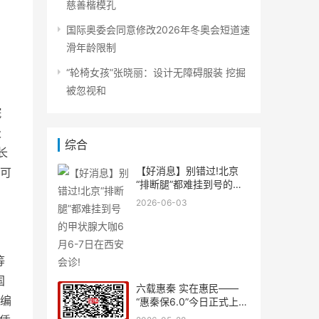
慈善楷模孔
国际奥委会同意修改2026年冬奥会短道速
滑年龄限制
“轮椅女孩”张晓丽：设计无障碍服装 挖掘
被忽视和
院
极
综合
长
【好消息】别错过!北京
可
“排断腿”都难挂到号的甲
状
2026-06-03
等
国
六载惠秦 实在惠民——
编
“惠秦保6.0”今日正式上
线！