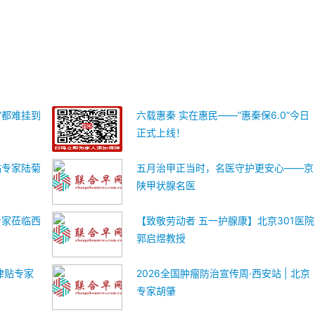
”都难挂到
六载惠秦 实在惠民——“惠秦保6.0”今日
正式上线！
贴专家陆菊
五月治甲正当时，名医守护更安心——京
陕甲状腺名医
专家莅临西
【致敬劳动者 五一护腺康】北京301医院
郭启煜教授
津贴专家
2026全国肿瘤防治宣传周·西安站 | 北京
专家胡肇