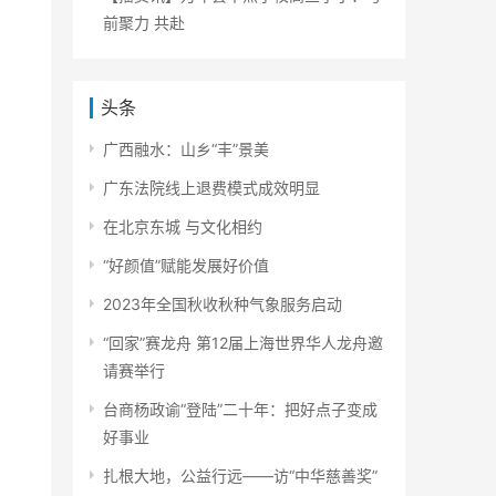
前聚力 共赴
头条
广西融水：山乡“丰”景美
广东法院线上退费模式成效明显
在北京东城 与文化相约
“好颜值”赋能发展好价值
2023年全国秋收秋种气象服务启动
“回家”赛龙舟 第12届上海世界华人龙舟邀
请赛举行
台商杨政谕“登陆”二十年：把好点子变成
好事业
扎根大地，公益行远——访“中华慈善奖”