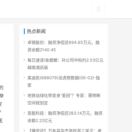
热点新闻
卓锦股份：融资净偿还694.65万元，融
资余额2140.45
每日速读!金螳螂：孙公司中标约2.53亿元
越南酒店装
美迪凯(688079)龙虎榜数据(06-02)-独
家
的
举
地铁站绿化带变身“麦田”？专家：需明晰
空间规划定
家
疗
昱能科技：融资净偿还283.14万元，融资
医
余额2.22亿元
【播资讯】万年县华杰学校高三学子：考