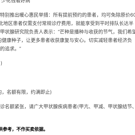
“少花钱看好病”
特别推出暖心惠民举措：所有提前预约的患者，均可免除原价60
西北地区患者仅需支付常规诊疗费用，就能享受到
平时排队长达半
甲状腺研究院负责人表示：“芒种是播种与收获的节气，我们希
’的健康种子，让更多患者收获康复与安心。切实减轻患者经济负
的追求。”
)
约，名额有限，约满即止)
诊名额紧张，请广大甲状腺疾病患者(甲亢、甲减、甲状腺结节
。
供参考，不作买卖依据。