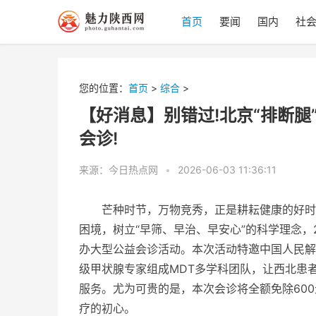
首页
要闻
国内
社
您的位置：
首页
>
综合
>
【好消息】别错过!北京“排断腿
会诊!
来源：今日热点网
•
2026-06-03 11:36:11
芒种时节，万物竞秀，正是耕耘健康的好时
困境，树立“早筛、早治、早安心”的科学理念，2
办大型公益会诊活动。本次活动特邀
中国
人民解
级甲状腺专家组成MDT多学科团队，让西北患
服务。尤为可贵的是，本次会诊将全额免除600
疗的
初心。