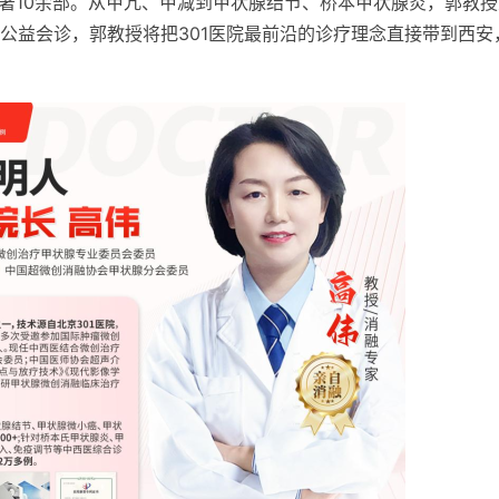
专著10余部。从甲亢、甲减到甲状腺结节、桥本甲状腺炎，郭教授
公益会诊，郭教授将把301医院最前沿的诊疗理念直接带到西安