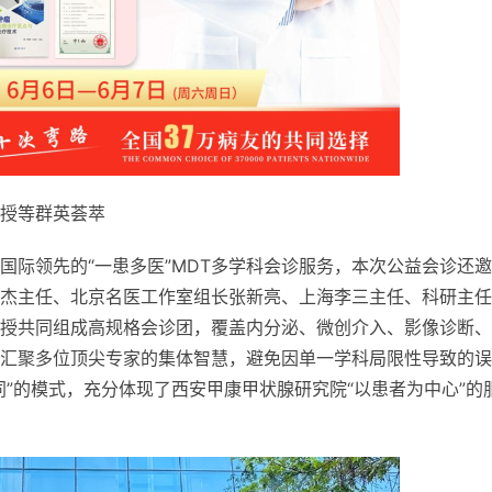
授等群英荟萃
国际领先的“一患多医”MDT多学科会诊服务，本次公益会诊还
杰
主任、北京名医工作室组长张新亮、上海李三
主任、科研
主任
授共同组成高规格会诊团，覆盖内分泌、
微创介入、影像诊断、
汇聚多位顶尖专家的集体智慧，避免因单一学科局限
性导致的误
同”的模式，充分体现了西安甲康甲状腺研究院“以患者为中心”的