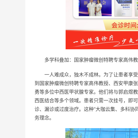
多学科叠加：
国家肿瘤
微创特聘专家高伟教
一人难成众，独木不成林。为了让患者享受
到
国家肿瘤
微创特聘专家高伟教授、西安甲康张
勇等多位中西医甲状腺专家。他们将与郭启煜教
西医结合等多个领域。患者只需一次挂号，即可
诊、漏诊或过度
治疗。这种“大咖云集、多科协
务理念。