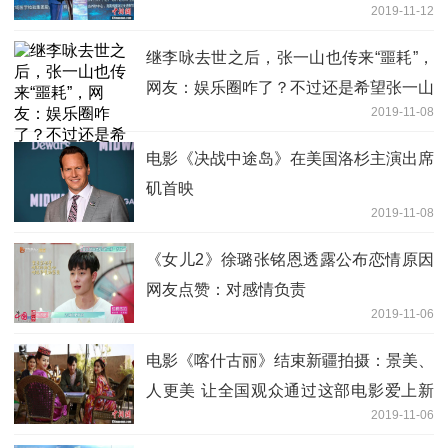
2019-11-12
万元
继李咏去世之后，张一山也传来“噩耗”，
网友：娱乐圈咋了？不过还是希望张一山
2019-11-08
注意身体
电影《决战中途岛》在美国洛杉主演出席
矶首映
2019-11-08
《女儿2》徐璐张铭恩透露公布恋情原因
网友点赞：对感情负责
2019-11-06
电影《喀什古丽》结束新疆拍摄：景美、
人更美 让全国观众通过这部电影爱上新
2019-11-06
疆