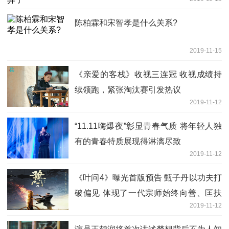
陈柏霖和宋智孝是什么关系?
2019-11-15
《亲爱的客栈》收视三连冠 收视成绩持
续领跑，紧张淘汰赛引发热议
2019-11-12
“11.11嗨爆夜”彰显青春气质 将年轻人独
有的青春特质展现得淋漓尽致
2019-11-12
《叶问4》曝光首版预告 甄子丹以功夫打
破偏见 体现了一代宗师始终向善、匡扶
2019-11-12
正义的大家风范