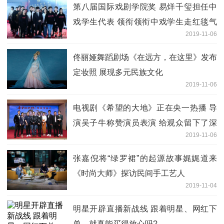
第八届国际戏剧学院奖 易烊千玺担任中
戏学生代表 领衔领衔中戏学生走红毯气
2019-11-06
场超强
佟丽娅舞蹈剧场《在远方，在这里》发布
定妆照 展现多元民族文化
2019-11-06
电视剧《希望的大地》正在央一热播 导
演吴子牛称赞演员表演 给观众留下了深
2019-11-06
刻印象
张嘉倪将“绿罗裙”的起源故事娓娓道来
《时尚大师》探访民间手工艺人
2019-11-04
明星开辟直播新战线 跟着明星、网红下
单，就真能买得放心吗?