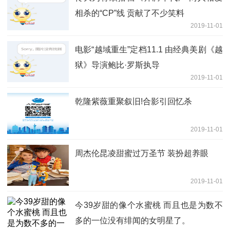
相杀的“CP”线 贡献了不少笑料
2019-11-01
电影“越域重生”定档11.1 由经典美剧《越
狱》导演鲍比·罗斯执导
2019-11-01
乾隆紫薇重聚叙旧!合影引回忆杀
2019-11-01
周杰伦昆凌甜蜜过万圣节 装扮超养眼
2019-11-01
今39岁甜的像个水蜜桃 而且也是为数不
多的一位没有绯闻的女明星了。