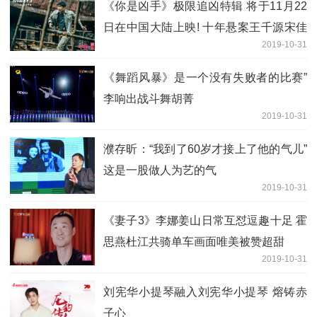
《你是凶手》极限追凶特辑 将于11月22
日在中国大陆上映! 十年悬案王千源宋佳
2019-10-31
执念追凶
《舞蹈风暴》是一个没有失败者的比赛”
李响出战斗舞胡菁
2019-10-31
濮存昕：“我到了60岁才接上了他的气儿”
这是一股做人为艺的气
2019-10-31
《妻子3》李娜姜山日常互怼逗趣十足 霍
思燕杜江共骑单车画面唯美被赞超甜
2019-10-31
刘宪华小提琴融入刘宪华小提琴 熔铸赤
子心