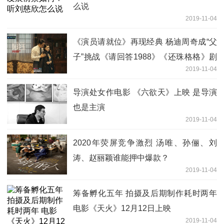
么说
2019-11-04
《演员请就位》再现经典 杨迪周奇成“父
子”挑战《请回答1988》《还珠格格》剧
2019-11-04
组重聚引“回忆杀”
导演处女作电影 《六欲天》上映 是导演
也是主演
2019-11-04
2020年荧屏竞争激烈 汤唯、孙俪、刘
涛、赵丽颖谁能押中爆款？
2019-11-04
筹备孵化五年 拍摄及后期制作耗时两年
电影《天火》12月12日上映
2019-11-04