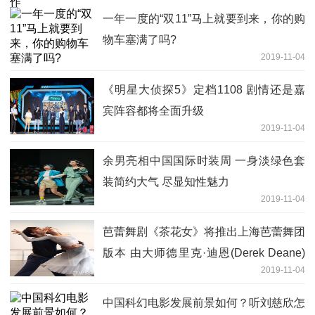
一年一度的“双11”马上就要到来，你的购
物车塞满了吗?
2019-11-04
《明星大侦探5》定档1108 剧情还是嘉
宾阵容都将全面升级
2019-11-04
余男亮相中国国际时装周 一身淡绿色套
装简约大气 尽显知性魅力
2019-11-04
芭蕾舞剧《茶花女》将推出上海芭蕾舞团
版本 由大师德里克·迪恩(Derek Deane)
2019-11-04
创编。
中国科幻电影发展前景如何？听刘慈欣怎