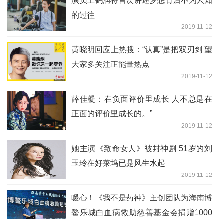
演员王鹤润将首次讲述梦想背后不为人知
的过往
2019-11-12
黄晓明回应上热搜：“认真”是把双刃剑 望
大家多关注正能量热点
2019-11-12
薛佳凝：在负面评价里成长 人不总是在
正面的评价里成长的。”
2019-11-12
她主演《致命女人》被封神剧 51岁的刘
玉玲在好莱坞已是风生水起
2019-11-12
暖心！《我不是药神》主创团队为海南博
鳌乐城白血病救助慈善基金会捐赠1000