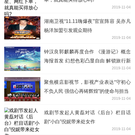
2019-11-04
湖南卫视“11.11嗨爆夜”官宣阵容 吴亦凡
杨洋加盟引发观众期待
2019-11-04
钟汉良郭麒麟再度合作 《漫游记》概念
海报首发 幻想色彩凸显自由 解锁旅行新
2019-11-04
篇章
聚焦横店影视节，影视产业表达“守初心
不负人民 强信心再铸辉煌”的使命与担当
2019-11-04
戏剧节发起人黄磊对话《后台》栏目话
剧“小白”倪妮带来处女作
2019-11-04