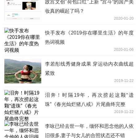
故宫文创"荷包口红"上新 “宫斗”的国产美
妆真的崛起了吗？
2020-01-20
快手发布《2019你在哪里生活》的年度
热词视频
2020-01-06
李若彤线秀健身成果 穿运动内衣曲线超
紧致
2019-11-22
泪奔！时隔19年，再次捞起这颗“遗
珠”《春光灿烂猪八戒》片尾曲终完整
2019-11-22
李咏已经去世一年，缅怀和思念他的人依
旧很多,妻子与女儿的合照状态还不错