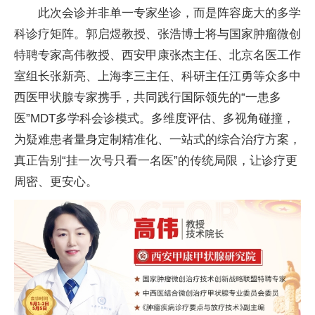
此次会诊并非单一专家坐诊，而是阵容庞大的多学
科诊疗矩阵。郭启煜教授、张浩博士将与
国家肿瘤
微创
特聘专家高伟教授、西安甲康张杰
主任、北京名医工作
室组长张新亮、上海李三
主任、科研
主任江勇等众多中
西医甲状腺专家携手，共同践行国际领先的“一患多
医”MDT多学科会诊模式。多维度评估、多视角碰撞，
为疑难患者量身定制精准化、一站式的综合
治疗方案，
真正告别“挂一次号只看一名医”的传统局限，让诊疗更
周密、更安心。