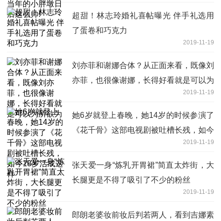
超甜！林志玲婚礼喜帖曝光 伴手礼选用
了蛋卷和巧克力
2019-11-19
刘亦菲和谢娜合体？从正面来看，既像刘
亦菲，也很像谢娜，长得好看就是可以为
2019-11-19
所欲为
她6岁就登上春晚，她14岁的时候参演了
《花千骨》这部电视剧被吐槽长残，如今
2019-11-19
18岁活成这样
张天爱一身“炼乳开胃裙”简直太炸街，大
长腿更是不得了吸引了不少的粉丝
2019-11-19
郎朗老婆妆前妆后判若两人，看到吉娜素