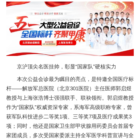
京沪顶尖名医挂帅，彰显“
国家队”硬核实力
本次公益会诊最为瞩目的亮点，是特邀全国医疗标
杆——解放军
总医院（北京301医院）
主任医师郭启煜
教授与上海张浩博士强强联手、联袂领衔。郭启煜教授
作为“
国家队”权威资深专家，系海军高级职称专家，曾
获军队科技进步二等奖1项、三等奖7项及医疗成果奖3
项；同时，他还是
国家卫生部甲状腺用药
委员会首届专
家团成员，多次受
国家委派主持全军医学科普宣讲与全