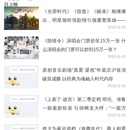
《光荣时代》《惊蛰》《瞄准》相继播
出，明星领衔强剧情引领重塑英雄——
2019-11-01
这波谍战剧，可以！
《陈情令》演唱会门票炒至15万一张 什
么演唱会的门票可以炒到15万一张？
2019-11-01
原创音乐剧场“真爱·梁祝”年底京沪首演
破茧成蝶 以经典为魂融入时代内容
2019-11-01
《上新了·故宫》第二季定档 邓伦、张鲁
一探索新惊喜 引得网友大呼：“一眼万
2019-11-01
年，
佟大为蒋欣搭档《奔腾年代》 两人相爱