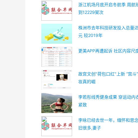
浙江机场月底开启冬航季 周航
到12229架次
株洲市去年科技研发投入总量达1
元 较2019年
更美APP再遭起诉 社区内容尺
故宫文创"荷包口红"上新 “宫斗
妆真的崛
李若彤线秀健身成果 穿运动内
紧致
李咏已经去世一年，缅怀和思
旧很多,妻子