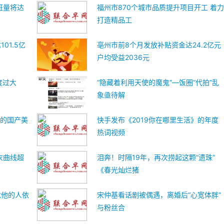
班量将达
福州市870个城市品质提升项目开工 着
打造精品工
01.5亿
亳州市前8个月发放补贴资金达24.2亿元
户均受益2036元
度过大
“隐藏着利用天使的魔鬼”—饭圈“代拍”乱
象亟待解
”的国产美
快手发布《2019你在哪里生活》的年度
热词视频
衣曲线超
泪奔！时隔19年，再次捞起这颗“遗珠”
《春光灿烂猪
念他的人依
宋仲基看话剧被偶遇，离婚后“心宽体胖”
与粉丝合