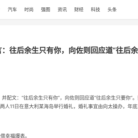
会
汽车
时尚
强图
资讯
财经
科技
头条
言：往后余生只有你，向佐则回应道“往后余
，并配文：“往后余生只有你”，向佐则回应道“往后余生只要你”。
两人11日在意大利某海岛举行婚礼，婚礼事宜由向太操办，年底
依偎幸福爆表。