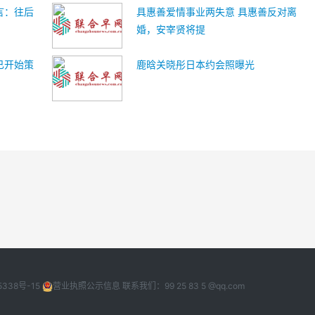
言：往后
具惠善爱情事业两失意 具惠善反对离
婚，安宰贤将提
已开始策
鹿晗关晓彤日本约会照曝光
5338号-15
营业执照公示信息
联系我们：99 25 83 5 @qq.com