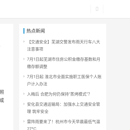
热点新闻
【交通安全】芜湖交警发布雨天行车八大
注意事项
7月1日起芜湖市住房公积金缴存基数和月
缴存额调整
7月1日起 淮北市全面实施职工医保个人账
户计入办法
照
入梅后 合肥为何仍保持“蒸烤模式”？
或
安化县交通运输局：加强水上交通安全管
理 筑牢安全
雷阵雨要来了！杭州市今天早晨最低气温
27℃