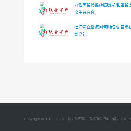
向佐郭碧婷婚纱照曝光 甜蜜留
余生只有你，
杜海涛直播被问何时结婚 自曝
划婚礼
Copyright ©2010- 2020
魅力陕西网
版权所有
豫ICP备202003