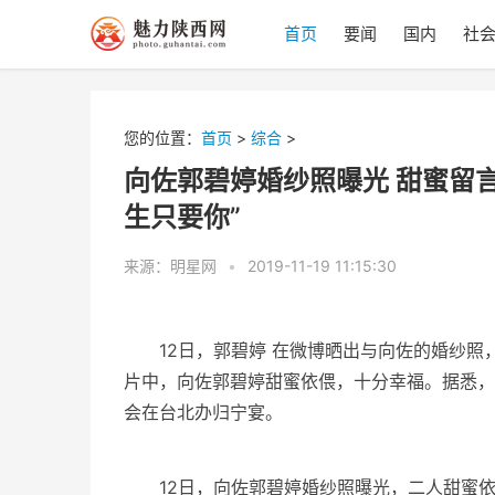
首页
要闻
国内
社
您的位置：
首页
>
综合
>
向佐郭碧婷婚纱照曝光 甜蜜留
生只要你”
来源：明星网
•
2019-11-19 11:15:30
12日，郭碧婷 在微博晒出与向佐的婚纱照
片中，向佐郭碧婷甜蜜依偎，十分幸福。据悉，
会在台北办归宁宴。
12日，向佐郭碧婷婚纱照曝光，二人甜蜜